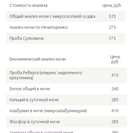
Стоимость анализа
Цена, руб.
Общий анализ мочи с микроскопией осадка
325
Анализ мочи по Нечипоренко
275
Проба Сулковича
175
Цена,
Биохимический анализ мочи
руб
Проба Реберга (клиренс эндогенного
415
креатинина)
Белок общий в моче
240
Кальций в суточной моче
285
Альбумин в моче (микроальбуминурия)
410
Фосфор в суточной моче
285
Амилаза общая в суточной моче
280