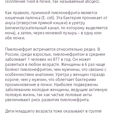
скопление гноя в почке, так называемый абсцесс.
Как правило, причиной пиелонефрита является
кишечная палочка (E. coli). Эта бактерия проникает от
ануса (отверстия прямой кишки) в уретру
(мочеиспускательный канал, по которому выделяется
моча), а затем, через мочевой пузырь – в одну или
обе почки.
Пиелонефрит встречается относительно редко. В
России, среди взрослых, пиелонефритом в среднем
заболевает 1 человек из 877 в год. Он может
развиться в любом возрасте. Женщины в 6 раз чаще
болеют пиелонефритом, чем мужчины, что связано с
особенностями анатомии. Уретра у женщин гораздо
короче, чем у мужчин, что облегчает бактериям
проникновение в почки. Наиболее подвержены
заболеванию молодые женщины, ведущие активную
половую жизнь, так как частые половые акты
увеличивают риск развития пиелонефрита.
Дети младшего возраста тоже оказывают в группе