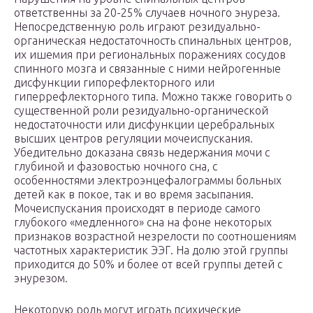
ответственны за 20-25% случаев ночного энуреза.
Непосредственную роль играют резидуально-
органическая недостаточность спинальных центров,
их ишемия при региональных поражениях сосудов
спинного мозга и связанные с ними нейрогенные
дисфункции гипорефлекторного или
гиперрефлекторного типа. Можно также говорить о
существенной роли резидуально-органической
недостаточности или дисфункции церебральных
высших центров регуляции мочеиспускания.
Убедительно доказана связь недержания мочи с
глубиной и фазовостью ночного сна, с
особенностями электроэнцефалограммы больных
детей как в покое, так и во время засыпания.
Мочеиспускания происходят в периоде самого
глубокого «медленного» сна на фоне некоторых
признаков возрастной незрелости по соотношениям
частотных характеристик ЭЭГ. На долю этой группы
приходится до 50% и более от всей группы детей с
энурезом.
Некоторую роль могут играть психические