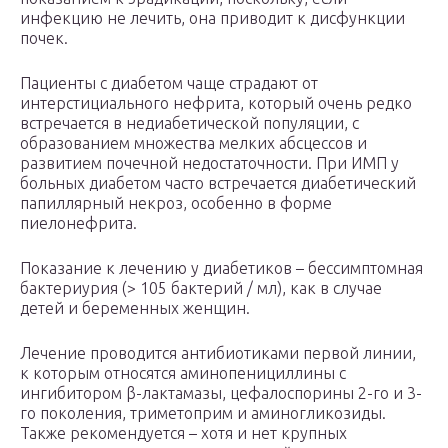
инфекцию не лечить, она приводит к дисфункции
почек.
Пациенты с диабетом чаще страдают от
интерстициального нефрита, который очень редко
встречается в недиабетической популяции, с
образованием множества мелких абсцессов и
развитием почечной недостаточности. При ИМП у
больных диабетом часто встречается диабетический
папиллярный некроз, особенно в форме
пиелонефрита.
Показание к лечению у диабетиков – бессимптомная
бактериурия (> 105 бактерий / мл), как в случае
детей и беременных женщин.
Лечение проводится антибиотиками первой линии,
к которым относятся аминопенициллины с
ингибитором β-лактамазы, цефалоспорины 2-го и 3-
го поколения, триметоприм и аминогликозиды.
Также рекомендуется – хотя и нет крупных