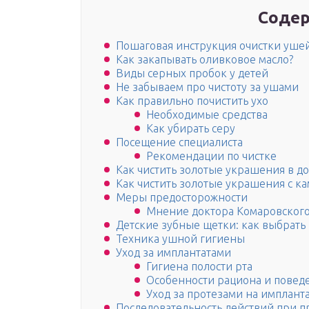
Содер
Пошаговая инструкция очистки уше
Как закапывать оливковое масло?
Виды серных пробок у детей
Не забываем про чистоту за ушами
Как правильно почистить ухо
Необходимые средства
Как убирать серу
Посещение специалиста
Рекомендации по чистке
Как чистить золотые украшения в д
Как чистить золотые украшения с к
Меры предосторожности
Мнение доктора Комаровског
Детские зубные щетки: как выбрать
Техника ушной гигиены
Уход за имплантатами
Гигиена полости рта
Особенности рациона и повед
Уход за протезами на имплант
Последовательность действий при 