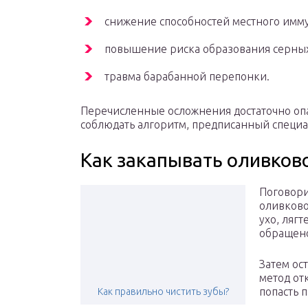
снижение способностей местного имму
повышение риска образования серных
травма барабанной перепонки.
Перечисленные осложнения достаточно опа
соблюдать алгоритм, предписанный специ
Как закапывать оливков
Поговори
оливково
ухо, лягт
обращен
Затем ос
метод от
попасть 
Как правильно чистить зубы?