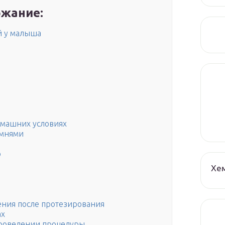
жание:
й у малыша
омашних условиях
амнями
о
Хе
ения после протезирования
ах
проведении процедуры