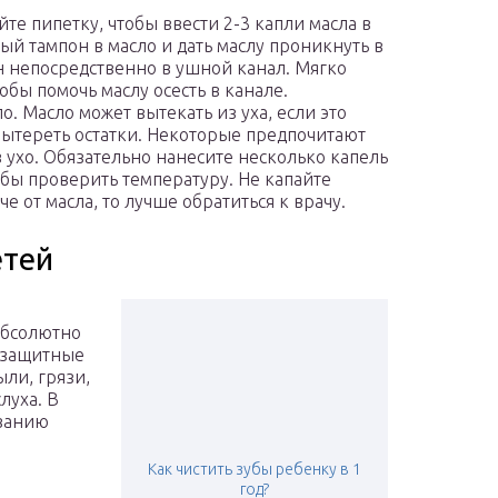
йте пипетку, чтобы ввести 2-3 капли масла в
ый тампон в масло и дать маслу проникнуть в
н непосредственно в ушной канал. Мягко
обы помочь маслу осесть в канале.
о. Масло может вытекать из уха, если это
вытереть остатки. Некоторые предпочитают
в ухо. Обязательно нанесите несколько капель
обы проверить температуру. Не капайте
че от масла, то лучше обратиться к врачу.
етей
абсолютно
 защитные
ли, грязи,
луха. В
ванию
Как чистить зубы ребенку в 1
год?