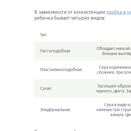
В зависимости от консистенции
пробка в у
ребенка бывает четырех видов:
Тип
Обладает мягкой 
Пастоподобная
Внешне выгляд
Сера коричневог
Пластилиноподобная
сложнее, при осм
Засохшее образо
Сухая
черного, цвета. 
Сера в виде 
Эпидермальная
каменистую струк
канала. Ц