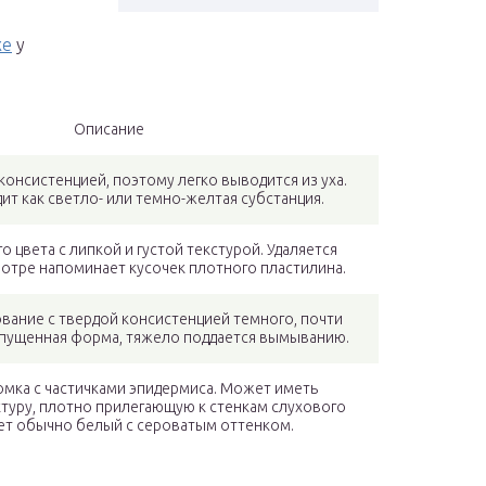
хе
у
Описание
консистенцией, поэтому легко выводится из уха.
ит как светло- или темно-желтая субстанция.
о цвета с липкой и густой текстурой. Удаляется
отре напоминает кусочек плотного пластилина.
вание с твердой консистенцией темного, почти
Запущенная форма, тяжело поддается вымыванию.
комка с частичками эпидермиса. Может иметь
туру, плотно прилегающую к стенкам слухового
вет обычно белый с сероватым оттенком.