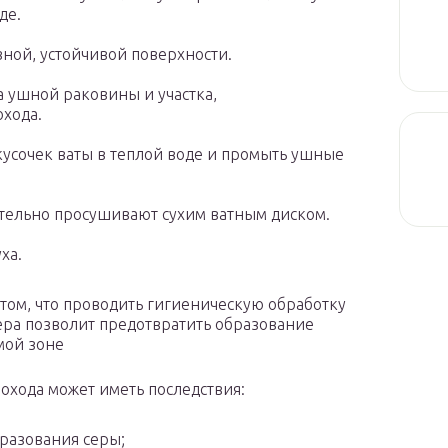
де.
вной, устойчивой поверхности.
а ушной раковины и участка,
охода.
усочек ваты в теплой воде и промыть ушные
тельно просушивают сухим ватным диском.
ха.
том, что проводить гигиеническую обработку
ера позволит предотвратить образование
мой зоне
рохода может иметь последствия:
разования серы;