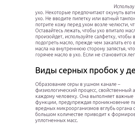
Использу
ухо. Некоторые предпочитают окунуть ватн
ухо. Не вводите пипетку или ватный тампо
потрите кожу перед ухом возле челюсти, чт
Оставайтесь лежать, чтобы ухо впитало масл
произойдет, используйте салфетку, чтобы 
подогреть масло, прежде чем закапать его 
масла на внутреннюю сторону запястья, чт
горячее масло в ухо. Если не становится лег
Виды серных пробок у д
Образование серы в ушном канале –
физиологический процесс, свойственный 
каждому человеку. Она выполняет важные
функции, предупреждая проникновение пы
вредных микроорганизмов вглубь органа с
большом количестве приводит к формиро
уплотненных масс.