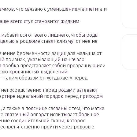
аммов, что связано с уменьшением аппетита и
аще всего стул становится жидким
 избавиться от всего лишнего, чтобы роды
целью в роддоме ставят клизму: от нее не
 течение беременности защищала малыша от
й признак, указывающий на начало
 пробка представляет собой прозрачную или
есью кровянистых выделений.
 таким образом он «отдыхает» перед
 непосредственно перед родами затевают
квартире идеальный порядок перед приходом
а также в пояснице связаны с тем, что матка
ее связочный аппарат испытывает большое
ение соединительной ткани, которое
 беспрепятственно пройти через родовые