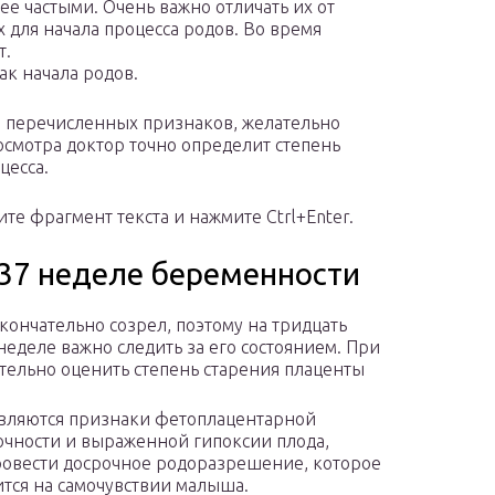
ее частыми. Очень важно отличать их от
для начала процесса родов. Во время
т.
ак начала родов.
из перечисленных признаков, желательно
осмотра доктор точно определит степень
цесса.
те фрагмент текста и нажмите Ctrl+Enter.
37 неделе беременности
ончательно созрел, поэтому на тридцать
неделе важно следить за его состоянием. При
тельно оценить степень старения плаценты
вляются признаки фетоплацентарной
очности и выраженной гипоксии плода,
овести досрочное родоразрешение, которое
ится на самочувствии малыша.