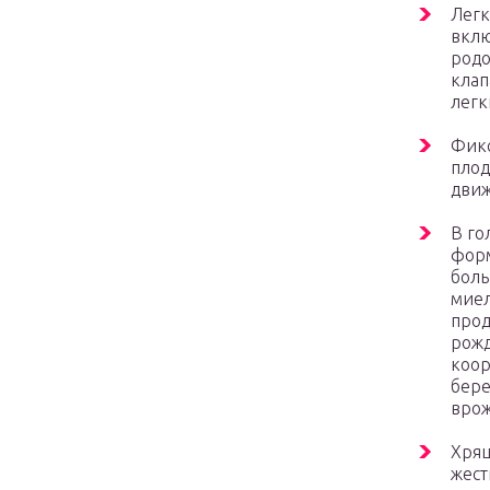
Легк
вклю
родо
клап
легк
Фикс
плод
движ
В го
форм
боль
миел
прод
рожд
коор
бер
врож
Хрящ
жест