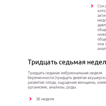
Сон 
кото
акти
медл
давл
обще
ново
обще
она 
анал
Тридцать седьмая неде
Тридцать седьмая эмбриональная неделя
беременности (тридцать девятая акушерска
развитие плода, ощущения женщины, изм
организме, анализы, роды.
36 неделя