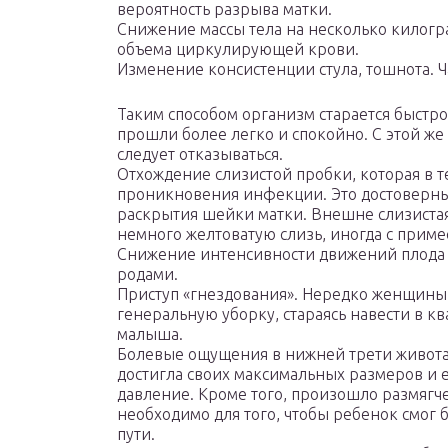
вероятность разрыва матки.
Снижение массы тела на несколько килогр
объема циркулирующей крови.
Изменение консистенции стула, тошнота. Ч
Таким способом организм старается быстро
прошли более легко и спокойно. С этой же 
следует отказываться.
Отхождение слизистой пробки, которая в
проникновения инфекции. Это достоверны
раскрытия шейки матки. Внешне слизистая
немного желтоватую слизь, иногда с прим
Снижение интенсивности движений плода –
родами.
Приступ «гнездования». Нередко женщины
генеральную уборку, стараясь навести в 
малыша.
Болевые ощущения в нижней трети живота, 
достигла своих максимальных размеров и 
давление. Кроме того, произошло размягч
необходимо для того, чтобы ребенок смог
пути.