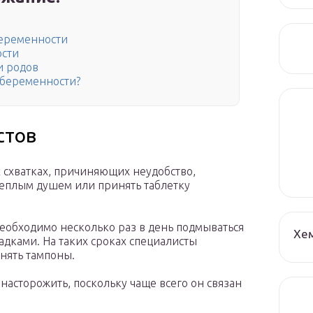
беременности
ости
и родов
 беременности?
стов
схватках, причиняющих неудобство,
теплым душем или принять таблетку
еобходимо несколько раз в день подмываться
Хе
адками. На таких сроках специалисты
нять тампоны.
асторожить, поскольку чаще всего он связан