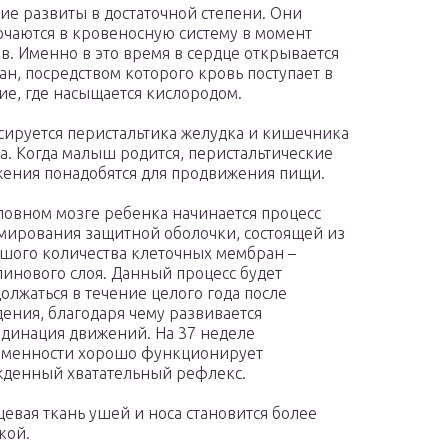
ие развиты в достаточной степени. Они
чаются в кровеносную систему в момент
в. Именно в это время в сердце открывается
ан, посредством которого кровь поступает в
ие, где насыщается кислородом.
ируется перистальтика желудка и кишечника
а. Когда малыш родится, перистальтические
ения понадобятся для продвижения пищи.
ловном мозге ребенка начинается процесс
ирования защитной оболочки, состоящей из
шого количества клеточных мембран –
инового слоя. Данный процесс будет
олжаться в течение целого года после
ения, благодаря чему развивается
динация движений. На 37 неделе
еменности хорошо функционирует
денный хватательный рефлекс.
евая ткань ушей и носа становится более
кой.