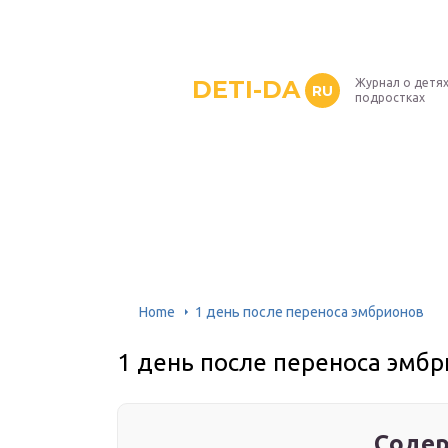
DETI-DA
Журнал о детях
RU
подростках
Home
1 день после переноса эмбрионов
1 день после переноса эмб
Содер