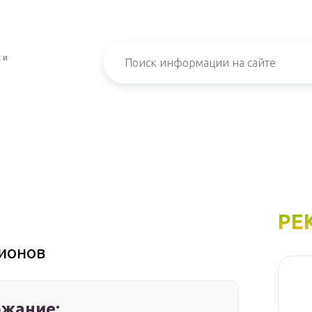
 и
РЕ
рионов
жание: