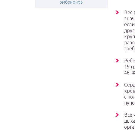
эмбрионов
Вес 
знач
если
друг
круп
разв
треб
Ребе
15 г
46-4
Серд
кров
с по
пупо
Все 
дыха
орга