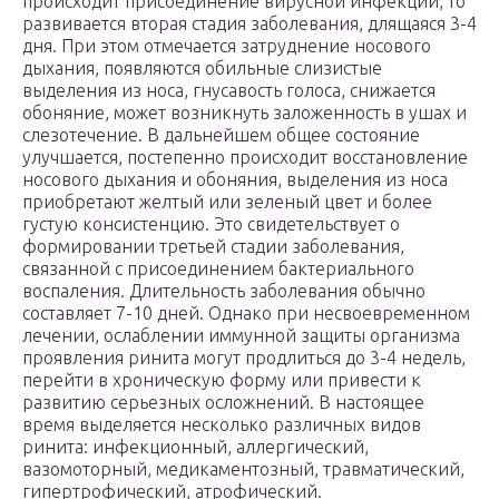
происходит присоединение вирусной инфекции, то
развивается вторая стадия заболевания, длящаяся 3-4
дня. При этом отмечается затруднение носового
дыхания, появляются обильные слизистые
выделения из носа, гнусавость голоса, снижается
обоняние, может возникнуть заложенность в ушах и
слезотечение. В дальнейшем общее состояние
улучшается, постепенно происходит восстановление
носового дыхания и обоняния, выделения из носа
приобретают желтый или зеленый цвет и более
густую консистенцию. Это свидетельствует о
формировании третьей стадии заболевания,
связанной с присоединением бактериального
воспаления. Длительность заболевания обычно
составляет 7-10 дней. Однако при несвоевременном
лечении, ослаблении иммунной защиты организма
проявления ринита могут продлиться до 3-4 недель,
перейти в хроническую форму или привести к
развитию серьезных осложнений. В настоящее
время выделяется несколько различных видов
ринита: инфекционный, аллергический,
вазомоторный, медикаментозный, травматический,
гипертрофический, атрофический.