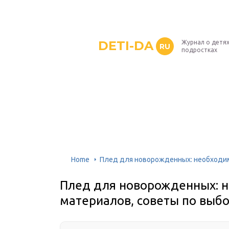
DETI-DA
Журнал о детях
RU
подростках
Home
Плед для новорожденных: необходим
Плед для новорожденных: 
материалов, советы по выб