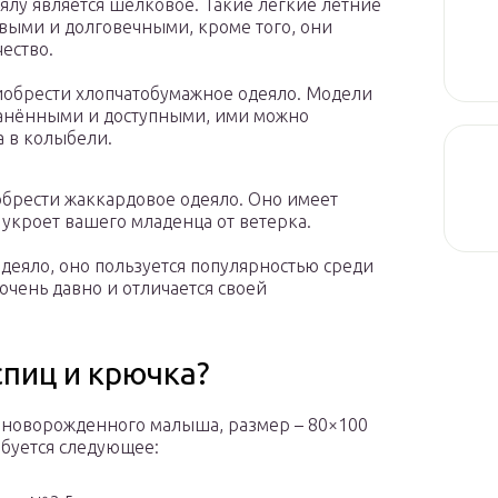
лу является шёлковое. Такие лёгкие летние
выми и долговечными, кроме того, они
ество.
иобрести хлопчатобумажное одеяло. Модели
ранёнными и доступными, ими можно
а в колыбели.
брести жаккардовое одеяло. Оно имеет
 укроет вашего младенца от ветерка.
деяло, оно пользуется популярностью среди
чень давно и отличается своей
спиц и крючка?
 новорожденного малыша, размер – 80×100
ебуется следующее: