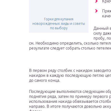
Крюч
Пряж
каче
Горки для купания
новорожденных: виды и советы
по выбору
Данный в
силу даж
пробу, п
см. Необходимо определить, сколько петель
результате следует собрать столько петелек
В первом ряду столбик с накидом заводится 
накидом в каждую последующую петлю цепо
до самого конца.
Последующие выполняются следующим обра
поднятия ряда, затем по примеру первого р
использования накида обвязывается столби
направо. В итоге получаются довольно акк