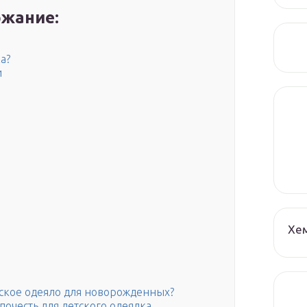
жание:
а?
и
Хе
тское одеяло для новорожденных?
очесть для детского одеялка