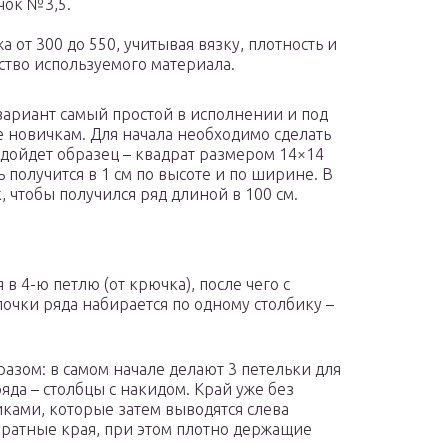
ок №3,5.
а от 300 до 550, учитывая вязку, плотность и
ство используемого материала.
ариант самый простой в исполнении и под
е новичкам. Для начала необходимо сделать
одойдет образец – квадрат размером 14×14
 получится в 1 см по высоте и по ширине. В
, чтобы получился ряд длиной в 100 см.
в 4-ю петлю (от крючка), после чего с
чки ряда набирается по одному столбику –
зом: в самом начале делают 3 петельки для
яда – столбцы с накидом. Край уже без
ками, которые затем выводятся слева
уратные края, при этом плотно держащие