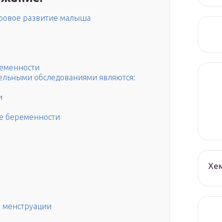
ровое развитие малыша
ременности
тельными обследованиями являются:
и
це беременности
Хе
и менструации