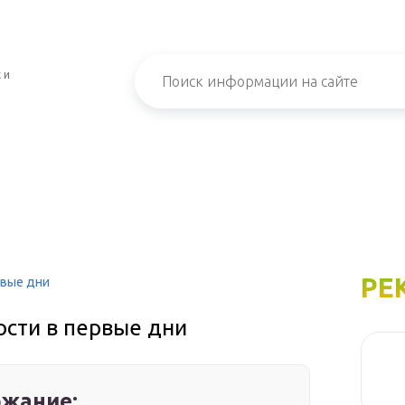
 и
РЕ
рвые дни
сти в первые дни
жание: