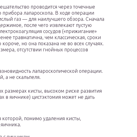
ешательство проводится через точечные
 прибора лапароскопа. В ходе операции
слый газ — для наилучшего обзора. Сначала
держимое, после чего извлекают пустую
электрокоагуляция сосудов («прижигание»
енее травматична, чем классическая, сроки
короче, но она показана не во всех случаях.
азмера, отсутствии гнойных процессов
азновидность лапароскопической операции.
, а не скальпеля.
ых размерах кисты, высоком риске развития
х в яичнике) цистэктомия может не дать
я которой, помимо удаления кисты,
 яичника.
е с яичником.