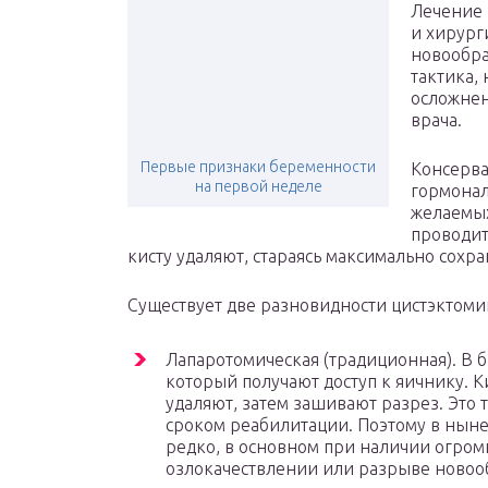
Лечение 
и хирург
новообра
тактика,
осложнен
врача.
Первые признаки беременности
Консерва
на первой неделе
гормонал
желаемых
проводит
кисту удаляют, стараясь максимально сохра
Существует две разновидности цистэктоми
Лапаротомическая (традиционная). В 
который получают доступ к яичнику. К
удаляют, затем зашивают разрез. Это 
сроком реабилитации. Поэтому в нын
редко, в основном при наличии огромн
озлокачествлении или разрыве новоо