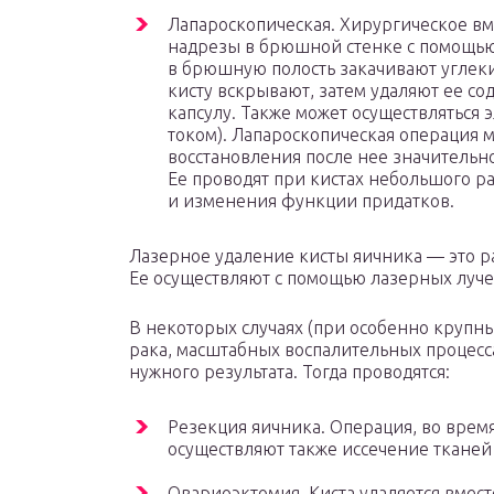
Лапароскопическая. Хирургическое вм
надрезы в брюшной стенке с помощью
в брюшную полость закачивают углеки
кисту вскрывают, затем удаляют ее со
капсулу. Также может осуществляться 
током). Лапароскопическая операция м
восстановления после нее значительно 
Ее проводят при кистах небольшого р
и изменения функции придатков.
Лазерное удаление кисты яичника — это р
Ее осуществляют с помощью лазерных лучей
В некоторых случаях (при особенно крупн
рака, масштабных воспалительных процесса
нужного результата. Тогда проводятся:
Резекция яичника. Операция, во врем
осуществляют также иссечение тканей
Овариоэктомия. Киста удаляется вмест