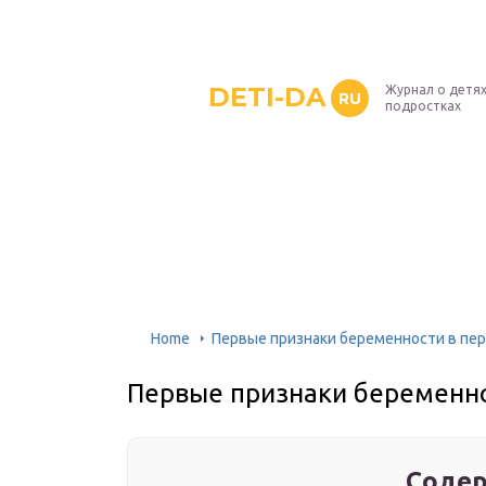
DETI-DA
Журнал о детях
RU
подростках
Home
Первые признаки беременности в пе
Первые признаки беременно
Содер