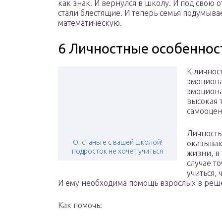
как знак. И вернулся в школу. И под свою 
стали блестящие. И теперь семья подумыв
математическую.
6 Личностные особеннос
К личнос
эмоциона
эмоциона
высокая 
самооцен
Личность
Отстаньте с вашей школой!
оказываю
подросток не хочет учиться
жизни, в
случае то
учиться,
И ему необходима помощь взрослых в реш
Как помочь: