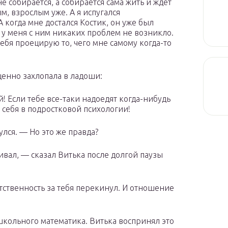
е собирается, а собирается сама жить и ждет
м, взрослым уже. А я испугался
А когда мне достался Костик, он уже был
му у меня с ним никаких проблем не возникло.
 тебя проецирую то, чего мне самому когда-то
щенно захлопала в ладоши:
й! Если тебе все-таки надоедят когда-нибудь
себя в подростковой психологии!
лся. — Но это же правда?
ивал, — сказал Витька после долгой паузы
ветственность за тебя перекинул. И отношение
школьного математика. Витька воспринял это