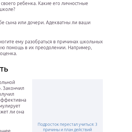
 своего ребенка. Какие его личностные
 школе?
бе сына или дочери. Адекватны ли ваши
омогите ему разобраться в причинах школьных
ую помощь в их преодолении. Например,
ооценка.
ать
кольной
. Закончил
олучил
 Эффективна
имулирует
жет ли она
Подросток перестал учиться: 3
причины и план действий
льнее