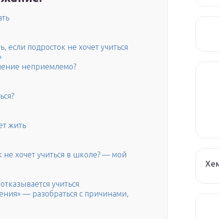
ать
ть, если подросток не хочет учиться
»
учение неприемлемо?
ься?
ет жить
к не хочет учиться в школе? — мой
Хе
 отказывается учиться
ния» — разобраться с причинами,