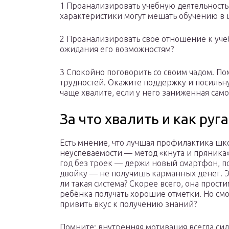
1 Проанализировать учебную деятельность
характеристики могут мешать обучению в
2 Проанализировать свое отношение к уче
ожидания его возможностям?
3 Спокойно поговорить со своим чадом. П
трудностей. Окажите поддержку и посильн
чаще хвалите, если у него заниженная сам
За что хвалить и как руг
Есть мнение, что лучшая профилактика ш
неуспеваемости — метод «кнута и пряника»
год без троек — держи новый смартфон, п
двойку — не получишь карманных денег.
ли такая система? Скорее всего, она прост
ребёнка получать хорошие отметки. Но смо
привить вкус к получению знаний?
Помните: внутренняя мотивация всегда си