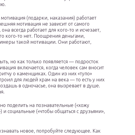
ию.
мотивация (подарки, наказания) работает
нешняя мотивация не зависит от самого
 она всегда работает для кого-то и исчезает,
ого кого-то нет. Поощрения деньгами,
имеры такой мотивации. Они работают,
ть, но как только появляется — подросток
ивация включается, когда человек сам вносит
ритчу о каменщиках. Один из них «тупо»
троил для людей храм на века — то есть у них
создашь в одночасье, она вызревает в душе.
я.
о поделить на познавательные («хожу
) и социальные («чтобы общаться с друзьями»,
узнавать новое, попробуйте следующее. Как