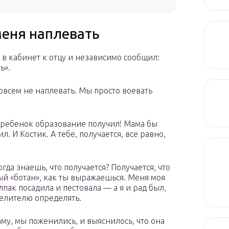
 меня наплевать
в кабинет к отцу и независимо сообщил:
ь».
овсем не наплевать. Мы просто воевать
 ребенок образование получил! Мама бы
л. И Костик. А тебе, получается, все равно,
да знаешь, что получается? Получается, что
ый «ботан», как ты выражаешься. Меня моя
лпак посадила и пестовала — а я и рад был,
елителю определять.
му, мы поженились, и выяснилось, что она