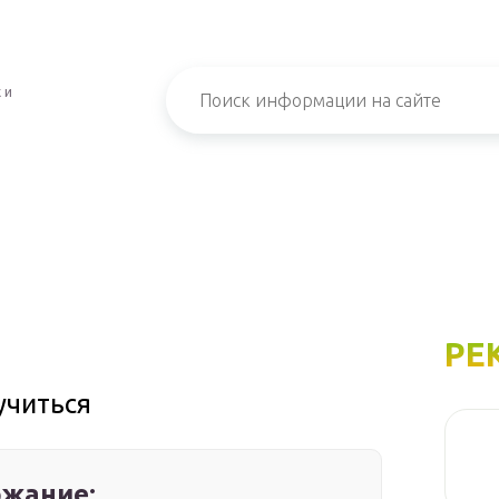
 и
РЕ
учиться
жание: