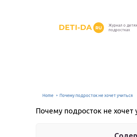
DETI-DA
Журнал о детях
RU
подростках
Home
Почему подросток не хочет учиться
Почему подросток не хочет 
Содер