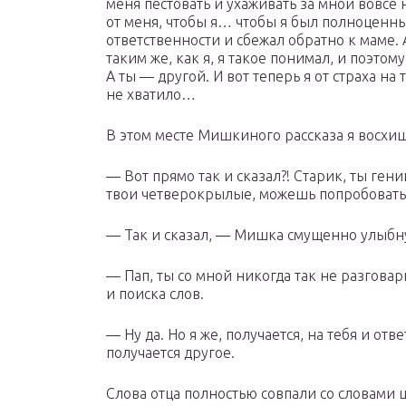
меня пестовать и ухаживать за мной вовсе н
от меня, чтобы я… чтобы я был полноценны
ответственности и сбежал обратно к маме. 
таким же, как я, я такое понимал, и поэто
А ты — другой. И вот теперь я от страха на
не хватило…
В этом месте Мишкиного рассказа я восхи
— Вот прямо так и сказал?! Старик, ты гени
твои четверокрылые, можешь попробовать 
— Так и сказал, — Мишка смущенно улыбну
— Пап, ты со мной никогда так не разговар
и поиска слов.
— Ну да. Но я же, получается, на тебя и от
получается другое.
Слова отца полностью совпали со словами 