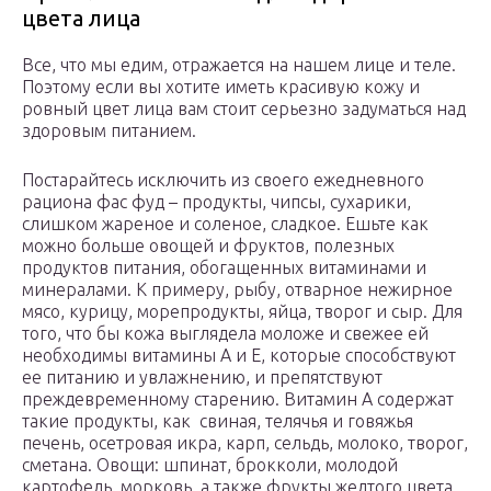
цвета лица
Все, что мы едим, отражается на нашем лице и теле.
Поэтому если вы хотите иметь красивую кожу и
ровный цвет лица вам стоит серьезно задуматься над
здоровым питанием.
Постарайтесь исключить из своего ежедневного
рациона фас фуд – продукты, чипсы, сухарики,
слишком жареное и соленое, сладкое. Ешьте как
можно больше овощей и фруктов, полезных
продуктов питания, обогащенных витаминами и
минералами. К примеру, рыбу, отварное нежирное
мясо, курицу, морепродукты, яйца, творог и сыр. Для
того, что бы кожа выглядела моложе и свежее ей
необходимы витамины А и Е, которые способствуют
ее питанию и увлажнению, и препятствуют
преждевременному старению. Витамин А содержат
такие продукты, как свиная, телячья и говяжья
печень, осетровая икра, карп, сельдь, молоко, творог,
сметана. Овощи: шпинат, брокколи, молодой
картофель, морковь, а также фрукты желтого цвета.