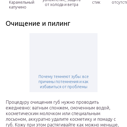
Карамельный
стик
отсутст
от холода и ветра
капучино
Очищение и пилинг
Почему темнеют зубы: все
причины потемнения и как
избавиться от проблемы
Процедуру очищения губ нужно проводить
ежедневно: ватным спонжем, смоченным водой,
косметическим молочком или специальным
лосьоном, аккуратно удалите косметику и помаду с
губ. Кожу при этом растягивайте как можно меньше,