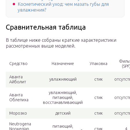
Косметический уход: чем мазать губы для
увлажнения?
Сравнительная таблица
В таблице ниже собраны краткие характеристики
рассмотренных выше моделей.
Филь
Средство
Назначение
Упаковка
(SPF
Аванта
увлажняющий
стик
отсутст
Айболит
увлажняющий,
Аванта
питающий,
стик
отсутст
Облепиха
восстанавливающий
Морозко
детский
стик
отсутст
Neutrogena
питающий,
Norwegian
стик
4