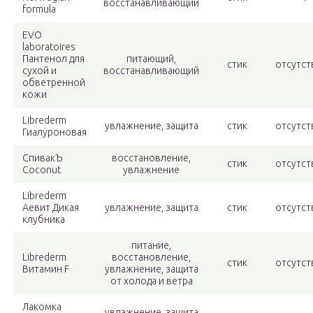
восстанавливающий
formula
EVO
laboratoires
Пантенол для
питающий,
стик
отсутст
сухой и
восстанавливающий
обветренной
кожи
Librederm
увлажнение, защита
стик
отсутст
Гиалуроновая
СпивакЪ
восстановление,
стик
отсутст
Coconut
увлажнение
Librederm
Аевит Дикая
увлажнение, защита
стик
отсутст
клубника
питание,
Librederm
восстановление,
стик
отсутст
Витамин F
увлажнение, защита
от холода и ветра
Лакомка
увлажнение, защита