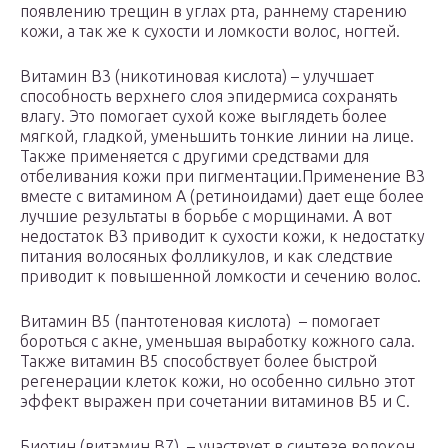
появлению трещин в углах рта, раннему старению
кожи, а так же к сухости и ломкости волос, ногтей.
Витамин B3 (никотиновая кислота) – улучшает
способность верхнего слоя эпидермиса сохранять
влагу. Это помогает сухой коже выглядеть более
мягкой, гладкой, уменьшить тонкие линии на лице.
Также применяется с другими средствами для
отбеливания кожи при пигментации.Применение B3
вместе с витамином А (ретиноидами) дает еще более
лучшие результаты в борьбе с морщинами. А вот
недостаток В3 приводит к сухости кожи, к недостатку
питания волосяных фолликулов, и как следствие
приводит к повышенной ломкости и сечению волос.
Витамин B5 (пантотеновая кислота) – помогает
бороться с акне, уменьшая выработку кожного сала.
Также витамин B5 способствует более быстрой
регенерации клеток кожи, но особенно сильно этот
эффект выражен при сочетании витаминов B5 и С.
Биотин (витамин B7) – участвует в синтезе волокон