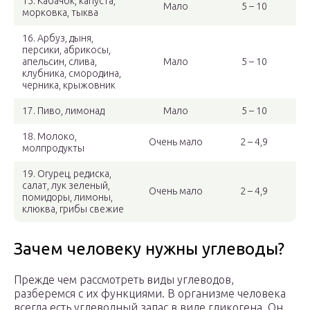
15. Кабачок, капуста,
Мало
5 – 10
морковка, тыква
16. Арбуз, дыня,
персики, абрикосы,
апельсин, слива,
Мало
5 – 10
клубника, смородина,
черника, крыжовник
17. Пиво, лимонад
Мало
5 – 10
18. Молоко,
Очень мало
2 – 4,9
молпродукты
19. Огурец, редиска,
салат, лук зеленый,
Очень мало
2 – 4,9
помидоры, лимоны,
клюква, грибы свежие
Зачем человеку нужны углеводы?
Прежде чем рассмотреть виды углеводов,
разберемся с их функциями. В организме человека
всегда есть углеводный запас в виде гликогена. Он