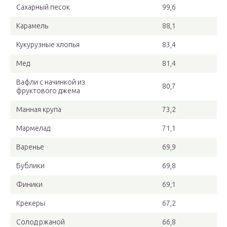
Сахарный песок
99,6
Карамель
88,1
Кукурузные хлопья
83,4
Мед
81,4
Вафли с начинкой из
80,7
фруктового джема
Манная крупа
73,2
Мармелад
71,1
Варенье
69,9
Бублики
69,8
Финики
69,1
Крекеры
67,2
Солод ржаной
66,8