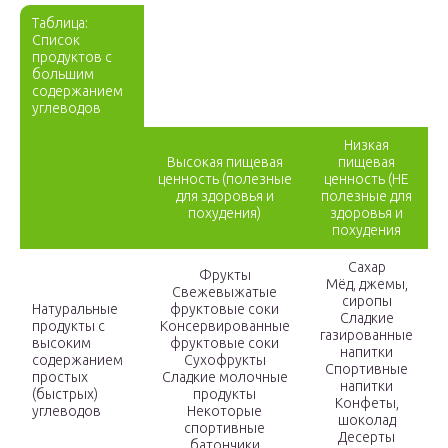
Таблица:
Список
продуктов с
большим
содержанием
углеводов
Низкая
Высокая пищевая
пищевая
ценность (полезные
ценность (НЕ
для здоровья и
полезные для
похудения)
здоровья и
похудения
Сахар
Фрукты
Мёд, джемы,
Свежевыжатые
сиропы
Натуральные
фруктовые соки
Сладкие
продукты с
Консервированные
газированные
высоким
фруктовые соки
напитки
содержанием
Сухофрукты
Спортивные
простых
Сладкие молочные
напитки
(быстрых)
продукты
Конфеты,
углеводов
Некоторые
шоколад
спортивные
Десерты
батончики