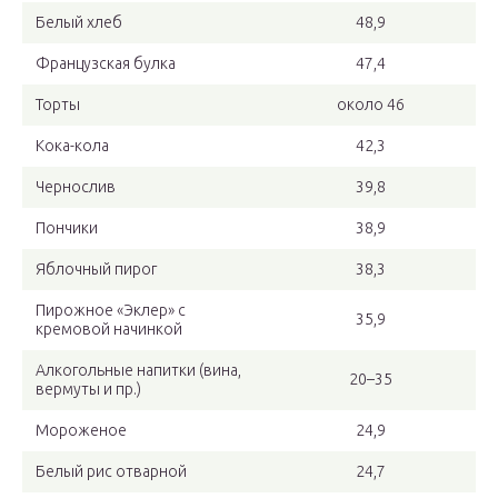
Белый хлеб
48,9
Французская булка
47,4
Торты
около 46
Кока-кола
42,3
Чернослив
39,8
Пончики
38,9
Яблочный пирог
38,3
Пирожное «Эклер» с
35,9
кремовой начинкой
Алкогольные напитки (вина,
20–35
вермуты и пр.)
Мороженое
24,9
Белый рис отварной
24,7