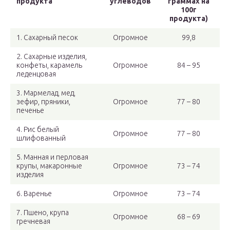
продукта
углеводов
граммах на
100г
продукта)
1. Сахарный песок
Огромное
99,8
2. Сахарные изделия,
конфеты, карамель
Огромное
84 – 95
леденцовая
3. Мармелад, мед,
зефир, пряники,
Огромное
77 – 80
печенье
4. Рис белый
Огромное
77 – 80
шлифованный
5. Манная и перловая
крупы, макаронные
Огромное
73 – 74
изделия
6. Варенье
Огромное
73 – 74
7. Пшено, крупа
Огромное
68 – 69
гречневая