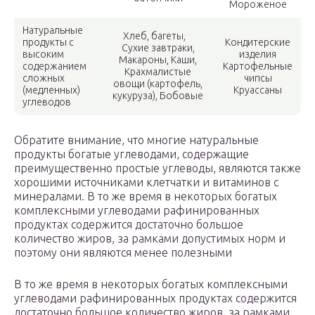
Мороженое
Натуральные
Хлеб, багеты,
продукты с
Кондитерские
Сухие завтраки,
высоким
изделия
Макароны, Каши,
содержанием
Картофельные
Крахмалистые
сложных
чипсы
овощи (картофель,
(медленных)
Круассаны
кукуруза), Бобовые
углеводов
Обратите внимание, что многие натуральные
продукты богатые углеводами, содержащие
преимущественно простые углеводы, являются также
хорошими источниками клетчатки и витаминов с
минералами. В то же время в некоторых богатых
комплексными углеводами рафинированных
продуктах содержится достаточно большое
количество жиров, за рамками допустимых норм и
поэтому они являются менее полезными
В то же время в некоторых богатых комплексными
углеводами рафинированных продуктах содержится
достаточно большое количество жиров, за рамками