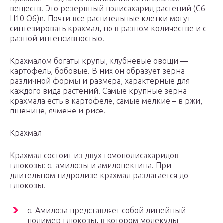
веществ. Это резервный полисахарид растений (C6
H10 O6)n. Почти все растительные клетки могут
синтезировать крахмал, но в разном количестве и с
разной интенсивностью.
Крахмалом богаты крупы, клубневые овощи —
картофель, бобовые. В них он образует зерна
различной формы и размера, характерные для
каждого вида растений. Самые крупные зерна
крахмала есть в картофеле, самые мелкие – в ржи,
пшенице, ячмене и рисе.
Крахмал
Крахмал состоит из двух гомополисахаридов
глюкозы: α-амилозы и амилопектина. При
длительном гидролизе крахмал разлагается до
глюкозы.
α-Амилоза представляет собой линейный
полимер глюкозы, в котором молекулы