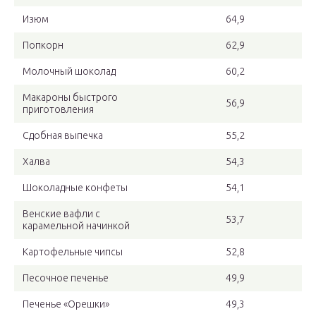
Изюм
64,9
Попкорн
62,9
Молочный шоколад
60,2
Макароны быстрого
56,9
приготовления
Сдобная выпечка
55,2
Халва
54,3
Шоколадные конфеты
54,1
Венские вафли с
53,7
карамельной начинкой
Картофельные чипсы
52,8
Песочное печенье
49,9
Печенье «Орешки»
49,3