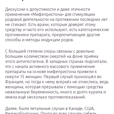
Дискуссии о допустимости и даже этичности
применения «Мифепристона» для стимуляции
родовой деятельности на протяжении последних лет
не стихают. Есть врачи, которые доверят этому
средству и часто его используют, есть категорические
противники препарата, предпочитающие другие
способы и методы индукции родов.
С большей степени споры связаны с довольно
большим количеством смертей на фоне приёма
этого антигестагена. В западных странах подсчитали,
что с начала активного массового применения
препараты на основе мифепристона привели к
смерти 15 женщин. Первый случай произошёл во
Франции, но тогда к нему всерьёз не отнеслись, ведь
женщина, которая прерывала с помощью средства
нежеланную беременность, много и долго курила и
имела ещё несколько противопоказаний.
Далее, были летальные случаи в Канаде, США,
Великобритании. Почти во всех случаях гибель