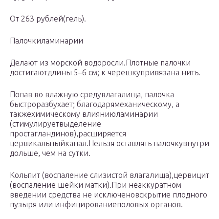
От 263 рублей(гель).
Палочкиламинарии
Делают из морской водоросли.Плотные палочки
достигаютдлины 5–6 см; к черешкупривязана нить.
Попав во влажную средувлагалища, палочка
быстроразбухает; благодарямеханическому, а
такжехимическому влияниюламинарии
(стимулируетвыделение
простагландинов),расширяется
цервикальныйканал.Нельзя оставлять палочкувнутри
дольше, чем на сутки.
Кольпит (воспаление слизистой влагалища),цервицит
(воспаление шейки матки).При неаккуратном
введении средства не исключеновскрытие плодного
пузыря или инфицированиеполовых органов.