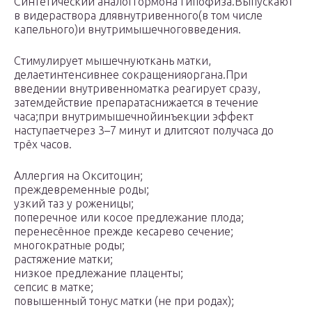
Синтетический аналоггормона гипофиза.Выпускают
в видераствора длявнутривенного(в том числе
капельного)и внутримышечноговведения.
Стимулирует мышечнуюткань матки,
делаетинтенсивнее сокращенияоргана.При
введении внутривенноматка реагирует сразу,
затемдействие препаратаснижается в течение
часа;при внутримышечнойинъекции эффект
наступаетчерез 3–7 минут и длитсяот получаса до
трёх часов.
Аллергия на Окситоцин;
преждевременные роды;
узкий таз у роженицы;
поперечное или косое предлежание плода;
перенесённое прежде кесарево сечение;
многократные роды;
растяжение матки;
низкое предлежание плаценты;
сепсис в матке;
повышенный тонус матки (не при родах);