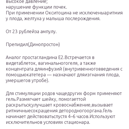
высокое давление;
нарушение функции почек.
При применении Окситоцина не исключеныаритмия
у плода, желтуха у малыша послерождения.
От 23 рублейза ампулу.
Препидил(Динопростон)
Аналог простагландина Е2.Встречается в
видетаблеток, вагинальногогеля, а также
концентрата дляинфузий (внутривенноговведения с
помощьюкатетера — назначают дляизгнания плода,
умершегов утробе).
Для стимуляции родов чащедругих форм применяют
гель.Размягчает шейку, помогаеттой
раскрыться;улучшает кровоснабжение,вызывает
ритмичныесокращения детородногооргана.Гель
начинает действоватьспустя 4–6 часов.Используют
исключительнов условиях стационара.