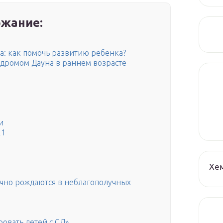
жание:
а: как помочь развитию ребенка?
ндромом Дауна в раннем возрасте
и
21
Хе
чно рождаются в неблагополучных
овать детей с СД»