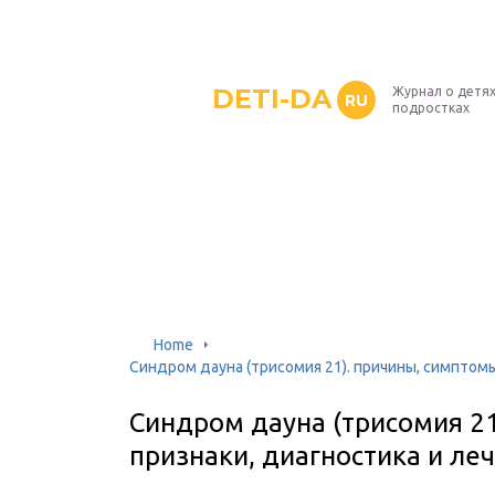
DETI-DA
Журнал о детях
RU
подростках
Home
Синдром дауна (трисомия 21). причины, симптомы
Синдром дауна (трисомия 21
признаки, диагностика и ле