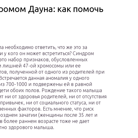
дромом Дауна: как помочь
а необходимо ответить, что же это за
и у кого он может встретиться? Синдром
это набор признаков, обусловленных
 лишней 47-ой хромосомы или ее
ов, полученной от одного из родителей при
 Встречается данная аномалия у одного
из 700-1000 и подвержены ей в равной
дети обоих полов. Рождение такого малыша
т ни от здоровья родителей, ни от отсутствия
привычек, ни от социального статуса, ни от
венных факторов. Есть мнение, что риск
позднем зачатии (женщины после 35 лет и
в более раннем возрасте тоже не дает
тно здорового малыша.