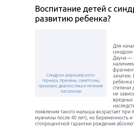
Воспитание детей с син
развитию ребенка?
Для начал
синдром 
Дауна — 
наличием
фрагмент
Синдром шерешевского-
зачатии.
тёрнера. причины, симптомы,
ребенка 
признаки, диагностика и лечение
степени 
патологии
не зависи
вредных 
наследст
появления такого малыша возрастает при 
мужчины после 40 лет), но беременность и 
стопроцентной гарантии рождения абсолю