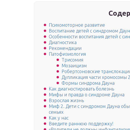
Содер
Психомоторное развитие
Воспитание детей с синдромом Даун
Особенности воспитания детей с си
Диагностика
Рекомендации
Патофизиология
Трисомия
Мозаицизм
Робертсоновские транслокаци
Дупликация части хромосомы 
Формы синдрома Дауна
Как диагностировать болезнь
Мифы и правда о синдроме Дауна
Взрослая жизнь
Миф 2. Дети с синдромом Дауна обы
семьях
Как у нас
Введите раннюю поддержку!
«Родители не должны инфантилизир