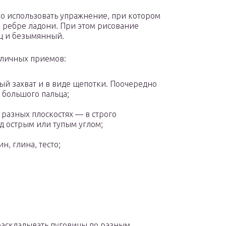
но использовать упражнение, при котором
а ребре ладони. При этом рисование
ц и безымянный.
зличных приемов:
ый захват и в виде щепотки. Поочередно
 большого пальца;
 разных плоскостях — в строго
д острым или тупым углом;
, глина, тесто;
раскладывать пуговицы по разным