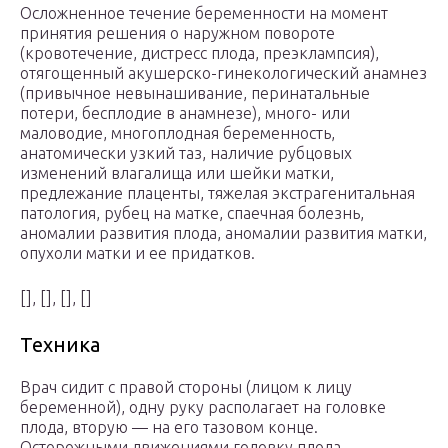
Осложненное течение беременности на момент
принятия решения о наружном повороте
(кровотечение, дистресс плода, преэклампсия),
отягощенный акушерско-гинекологический анамнез
(привычное невынашивание, перинатальные
потери, бесплодие в анамнезе), много- или
маловодие, многоплодная беременность,
анатомически узкий таз, наличие рубцовых
изменений влагалища или шейки матки,
предлежание плаценты, тяжелая экстрагенитальная
патология, рубец на матке, спаечная болезнь,
аномалии развития плода, аномалии развития матки,
опухоли матки и ее придатков.
[], [], [], []
Техника
Врач сидит с правой стороны (лицом к лицу
беременной), одну руку располагает на головке
плода, вторую — на его тазовом конце.
Осторожными движениями головку плода