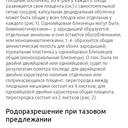
Плодные оболочки), из к-рых у каждого плода
развивается своя плацента (см.) с самостоятельной
сетью сосудов; капсульная децидуальная оболочка
может быть общая у всех плодов или отдельная у
каждого (рис.1). Однояйцовые близнецы могут быть
биамниотическими— у зародышей образуются
отдельные амнионы и они остаются обособленными,
или моноамниотическими, т. е. образуется общая
амниотическая полость для обоих зародышей;
хориальная пластинка у однояйцовых близнецов
общая (монохориальные близнецы). О том, была ли
двойня двуяйцовой или однояйцовой, судят по
результатам осмотра последа: для двуяйцовой
двойни характерно наличие отдельных или
соприкасающихся плацент, перегородка между
плодными мешками состоит из 4 листков; для
однояйцовой двойни характерна общая плацента,
перегородка состоит из 2 листков (рис. 2).
Родоразрешение при тазовом
предлежании