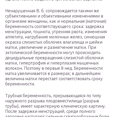
Ненарушенная В. б. сопровождается такими же
субъективными и объективными изменениями в
организме женщины, как и нормальная (маточная)
беременность соответствующего срока: задержка
менструации, тошнота, утренняя рвота, изменения
аппетита, нагрубание молочных желез, синюшная
окраска слизистых оболочек влагалища и шейки
матки, увеличение и размягчение матки. При
эктопической беременности могут происходить
децидуальные превращения слизистой оболочки
матки, гипертрофия и гиперплазия мышечных
волокон. Поэтому в первые 8 нед. беременности
матка увеличивается в размерах; в дальнейшем
величина матки перестает соответствовать сроку
беременности.
Трубная беременность, прерывающаяся по типу
наружного разрыва плодовместилища (разрыв
трубы), имеет характерную клиническую картину.
После задержки менструаций, среди полного
здоровья наступают сильные схваткообразные боли