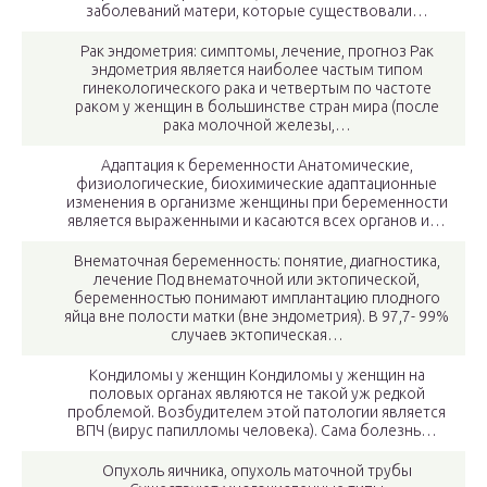
заболеваний матери, которые существовали…
Рак эндометрия: симптомы, лечение, прогноз Рак
эндометрия является наиболее частым типом
гинекологического рака и четвертым по частоте
раком у женщин в большинстве стран мира (после
рака молочной железы,…
Адаптация к беременности Анатомические,
физиологические, биохимические адаптационные
изменения в организме женщины при беременности
является выраженными и касаются всех органов и…
Внематочная беременность: понятие, диагностика,
лечение Под внематочной или эктопической,
беременностью понимают имплантацию плодного
яйца вне полости матки (вне эндометрия). В 97,7- 99%
случаев эктопическая…
Кондиломы у женщин Кондиломы у женщин на
половых органах являются не такой уж редкой
проблемой. Возбудителем этой патологии является
ВПЧ (вирус папилломы человека). Сама болезнь…
Опухоль яичника, опухоль маточной трубы