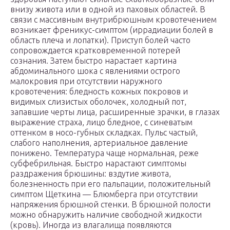
внизу живота или в одной из паховых областей. В
связи с массивным внутрибрюшным кровотечением
возникает френикус-симптом (иррадиации болей в
область плеча и лопатки). Приступ болей часто
сопровождается кратковременной потерей
сознания. Затем быстро нарастает картина
абдоминального шока с явлениями острого
малокровия при отсутствии наружного
кровотечения: бледность кожных покровов и
видимых слизистых оболочек, холодный пот,
запавшие черты лица, расширенные зрачки, в глазах
выражение страха, лицо бледное, с синеватым
оттенком в носо-губных складках. Пульс частый,
слабого наполнения, артериальное давление
понижено. Температура чаще нормальная, реже
субфебрильная. Быстро нарастают симптомы
раздражения брюшины: вздутие живота,
болезненность при его пальпации, положительный
симптом Щеткина — Блюмберга при отсутствии
напряжения брюшной стенки. В брюшной полости
можно обнаружить наличие свободной жидкости
(кровь). Иногда из влагалища появляются