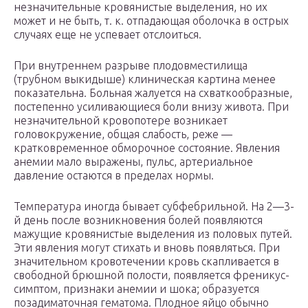
незначительные кровянистые выделения, но их
может и не быть, т. к. отпадающая оболочка в острых
случаях еще не успевает отслоиться.
При внутреннем разрыве плодовместилища
(трубном выкидыше) клиническая картина менее
показательна. Больная жалуется на схваткообразные,
постепенно усиливающиеся боли внизу живота. При
незначительной кровопотере возникает
головокружение, общая слабость, реже —
кратковременное обморочное состояние. Явления
анемии мало выражены, пульс, артериальное
давление остаются в пределах нормы.
Температура иногда бывает субфебрильной. На 2—3-
й день после возникновения болей появляются
мажущие кровянистые выделения из половых путей.
Эти явления могут стихать и вновь появляться. При
значительном кровотечении кровь скапливается в
свободной брюшной полости, появляется френикус-
симптом, признаки анемии и шока; образуется
позадиматочная гематома. Плодное яйцо обычно