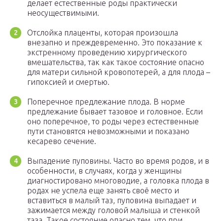
делает естественные роды практически
неосуществимыми.
Отслойка плаценты, которая произошла
внезапно и преждевременно. Это показание к
экстренному проведению хирургического
вмешательства, так как такое состояние опасно
для матери сильной кровопотерей, а для плода –
гипоксией и смертью.
Поперечное предлежание плода. В норме
предлежание бывает тазовое и головное. Если
оно поперечное, то роды через естественные
пути становятся невозможными и показано
кесарево сечение.
Выпадение пуповины. Часто во время родов, и в
особенности, в случаях, когда у женщины
диагностировано многоводие, а головка плода в
родах не успела еще занять своё место и
вставиться в малый таз, пуповина выпадает и
зажимается между головой малыша и стенкой
таза. Такое состояние опасно тем, что при