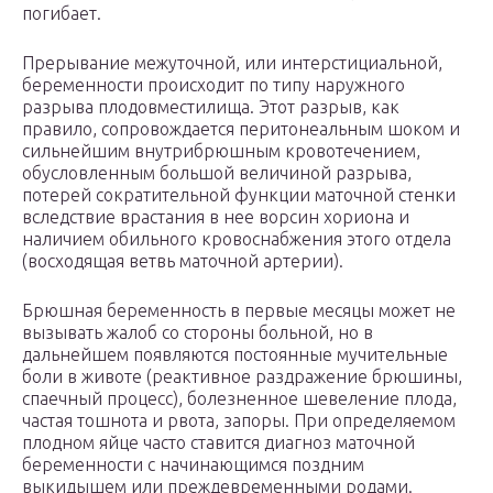
погибает.
Прерывание межуточной, или интерстициальной,
беременности происходит по типу наружного
разрыва плодовместилища. Этот разрыв, как
правило, сопровождается перитонеальным шоком и
сильнейшим внутрибрюшным кровотечением,
обусловленным большой величиной разрыва,
потерей сократительной функции маточной стенки
вследствие врастания в нее ворсин хориона и
наличием обильного кровоснабжения этого отдела
(восходящая ветвь маточной артерии).
Брюшная беременность в первые месяцы может не
вызывать жалоб со стороны больной, но в
дальнейшем появляются постоянные мучительные
боли в животе (реактивное раздражение брюшины,
спаечный процесс), болезненное шевеление плода,
частая тошнота и рвота, запоры. При определяемом
плодном яйце часто ставится диагноз маточной
беременности с начинающимся поздним
выкидышем или преждевременными родами.