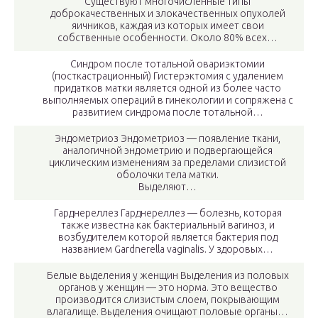
Существуют многочисленные типы
доброкачественных и злокачественных опухолей
яичников, каждая из которых имеет свои
собственные особенности. Около 80% всех…
Синдром после тотальной овариэктомии
(посткастрационный) Гистерэктомия с удалением
придатков матки является одной из более часто
выполняемых операций в гинекологии и сопряжена с
развитием синдрома после тотальной…
Эндометриоз Эндометриоз — появление ткани,
аналогичной эндометрию и подвергающейся
циклическим изменениям за пределами слизистой
оболочки тела матки.
Выделяют…
Гарднереллез Гарднереллез — болезнь, которая
также известна как бактериальный вагиноз, и
возбудителем которой является бактерия под
названием Gardnerella vaginalis. У здоровых…
Белые выделения у женщин Выделения из половых
органов у женщин — это норма. Это вещество
производится слизистым слоем, покрывающим
влагалище. Выделения очищают половые органы…