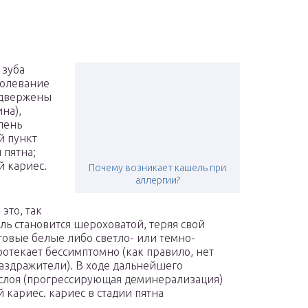
 зуба
болевание
одвержены
на),
пень
й пункт
 пятна;
й кариес.
Почему возникает кашель при
аллергии?
 это, так
ль становится шероховатой, теряя свой
товые белые либо светло- или темно-
отекает бессимптомно (как правило, нет
аздражители). В ходе дальнейшего
 слоя (прогрессирующая деминерализация)
 кариес. кариес в стадии пятна