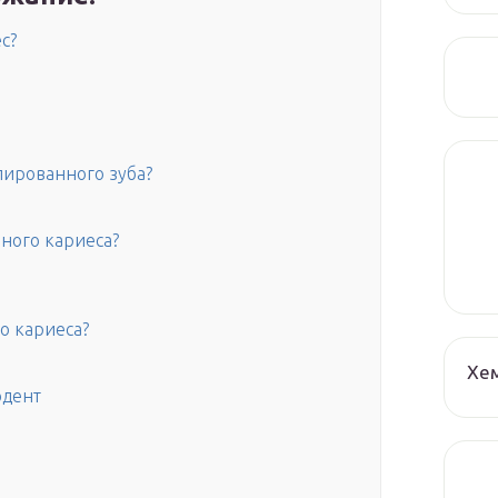
с?
пированного зуба?
ного кариеса?
о кариеса?
Хе
одент