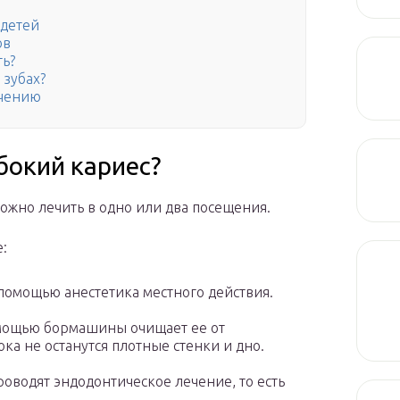
 детей
ов
ть?
 зубах?
ечению
бокий кариес?
можно лечить в одно или два посещения.
:
помощью анестетика местного действия.
омощью бормашины очищает ее от
а не останутся плотные стенки и дно.
роводят эндодонтическое лечение, то есть