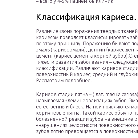
– всего у 4-5% пациентов клиник.
Классификация кариеса.
Различие «зон» поражения твердых тканей
кариесом позволяет классифицировать за
по этому принципу. Поражению бывают п
эмаль (кариес эмали), дентин (кариес денти
цемент (кариес цемента корней зубов).Сте
тяжести развития заболевания – следующи
классификации. Различают кариес в стадии
поверхностный кариес; средний и глубоки
Рассмотрим подробнее.
Кариес в стадии пятна – ( лат. macula cariosa)
называемая «деминерализация» зубов. Эма
естественный блеск. На ней появляются ма
коричневые пятна. Такой кариес обычно пр
болезненной реакции зубов на внешние р
«нарушения» целостности поверхностного
зубов пятно превращается в поверхностный