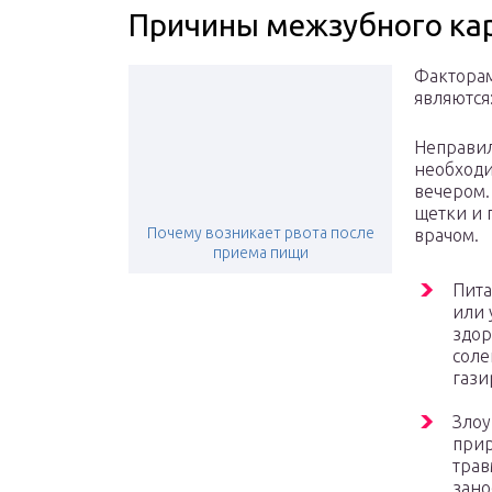
Причины межзубного ка
Факторам
являются
Неправил
необходи
вечером.
щетки и 
Почему возникает рвота после
врачом.
приема пищи
Пита
или 
здор
соле
гази
Злоу
прир
трав
зано