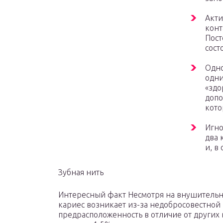
Акти
конт
Пост
сост
Одно
одни
«здо
допо
кото
Игно
два 
и, в
Зубная нить
Интересный факт Несмотря на внушительн
кариес возникает из-за недобросовестной 
предрасположенность в отличие от других