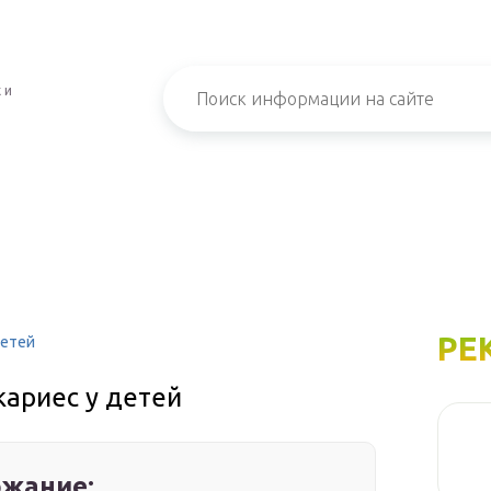
 и
РЕ
детей
кариес у детей
жание: