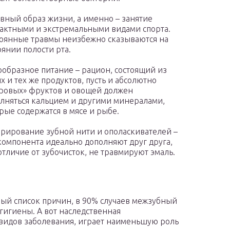
вный образ жизни, а именно – занятие
актными и экстремальными видами спорта.
оянные травмы неизбежно сказываются на
оянии полости рта.
образное питание – рацион, состоящий из
х и тех же продуктов, пусть и абсолютно
ровых» фруктов и овощей должен
лняться кальцием и другими минералами,
рые содержатся в мясе и рыбе.
рирование зубной нити и ополаскивателей –
компонента идеально дополняют друг друга,
 отличие от зубочисток, не травмируют эмаль.
ый список причин, в 90% случаев межзубный
гигиены. А вот наследственная
 видов заболевания, играет наименьшую роль