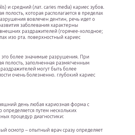
lis) и средний (лат. caries media) кариес зубов.
я полость, которая располагается в пределах
 разрушения вовлечен дентин, речь идет о
 развития заболевания характерны
внешних раздражителей (горячее-холодное;
апах изо рта. поверхностный кариес
бов это более значимые разрушения. При
ая полость, заполненная размягченным
раздражителей могут быть более
ости очень болезненно. глубокий кариес
няшний день любая кариозная форма с
ю определяется путем нескольких
ных процедур диагностики:
ый осмотр – опытный врач сразу определяет