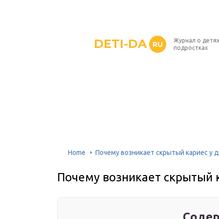
DETI-DA
Журнал о детях
RU
подростках
Home
Почему возникает скрытый кариес у 
Почему возникает скрытый 
Содер