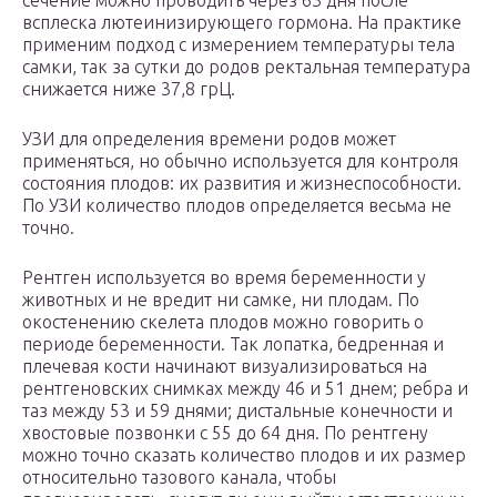
сечение можно проводить через 63 дня после
всплеска лютеинизирующего гормона. На практике
применим подход с измерением температуры тела
самки, так за сутки до родов ректальная температура
снижается ниже 37,8 грЦ.
УЗИ для определения времени родов может
применяться, но обычно используется для контроля
состояния плодов: их развития и жизнеспособности.
По УЗИ количество плодов определяется весьма не
точно.
Рентген используется во время беременности у
животных и не вредит ни самке, ни плодам. По
окостенению скелета плодов можно говорить о
периоде беременности. Так лопатка, бедренная и
плечевая кости начинают визуализироваться на
рентгеновских снимках между 46 и 51 днем; ребра и
таз между 53 и 59 днями; дистальные конечности и
хвостовые позвонки с 55 до 64 дня. По рентгену
можно точно сказать количество плодов и их размер
относительно тазового канала, чтобы