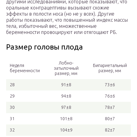
другими исследованиями, которые показывают, что
оральные контрацептивы вызывают схожие
эффекты в полости носа (но не у всех). Другие
работы показывают, что повышенный индекс массы
тела, избыточный вес, множественные
беременности провоцируют или отягощают РБ.
Размер головы плода
Лобно-
Неделя
Бипариетальный
затылочный
беременности
размер, мм
размер, мм
28
91±8
73±6
29
94±8
76±6
30
97±8
78±7
31
101±8
80±7
32
104±9
82±7