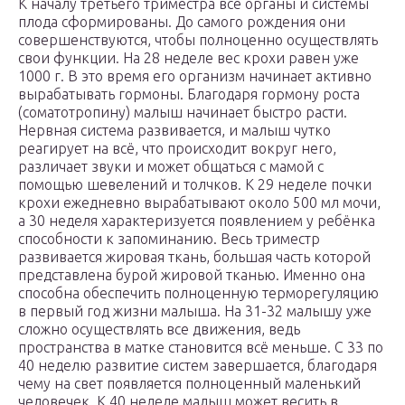
К началу третьего триместра все органы и системы
плода сформированы. До самого рождения они
совершенствуются, чтобы полноценно осуществлять
свои функции. На 28 неделе вес крохи равен уже
1000 г. В это время его организм начинает активно
вырабатывать гормоны. Благодаря гормону роста
(соматотропину) малыш начинает быстро расти.
Нервная система развивается, и малыш чутко
реагирует на всё, что происходит вокруг него,
различает звуки и может общаться с мамой с
помощью шевелений и толчков. К 29 неделе почки
крохи ежедневно вырабатывают около 500 мл мочи,
а 30 неделя характеризуется появлением у ребёнка
способности к запоминанию. Весь триместр
развивается жировая ткань, большая часть которой
представлена бурой жировой тканью. Именно она
способна обеспечить полноценную терморегуляцию
в первый год жизни малыша. На 31-32 малышу уже
сложно осуществлять все движения, ведь
пространства в матке становится всё меньше. С 33 по
40 неделю развитие систем завершается, благодаря
чему на свет появляется полноценный маленький
человечек. К 40 неделе малыш может весить в