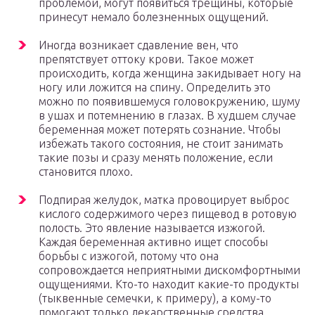
проблемой, могут появиться трещины, которые
принесут немало болезненных ощущений.
Иногда возникает сдавление вен, что
препятствует оттоку крови. Такое может
происходить, когда женщина закидывает ногу на
ногу или ложится на спину. Определить это
можно по появившемуся головокружению, шуму
в ушах и потемнению в глазах. В худшем случае
беременная может потерять сознание. Чтобы
избежать такого состояния, не стоит занимать
такие позы и сразу менять положение, если
становится плохо.
Подпирая желудок, матка провоцирует выброс
кислого содержимого через пищевод в ротовую
полость. Это явление называется изжогой.
Каждая беременная активно ищет способы
борьбы с изжогой, потому что она
сопровождается неприятными дискомфортными
ощущениями. Кто-то находит какие-то продукты
(тыквенные семечки, к примеру), а кому-то
помогают только лекарственные средства.