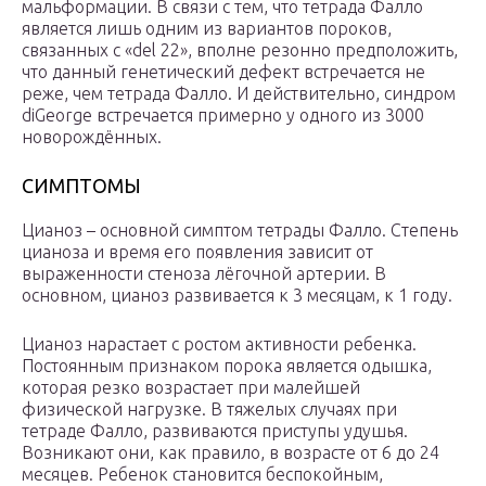
мальформации. В связи с тем, что тетрада Фалло
является лишь одним из вариантов пороков,
связанных с «del 22», вполне резонно предположить,
что данный генетический дефект встречается не
реже, чем тетрада Фалло. И действительно, синдром
diGeorge встречается примерно у одного из 3000
новорождённых.
СИМПТОМЫ
Цианоз – основной симптом тетрады Фалло. Степень
цианоза и время его появления зависит от
выраженности стеноза лёгочной артерии. В
основном, цианоз развивается к 3 месяцам, к 1 году.
Цианоз нарастает с ростом активности ребенка.
Постоянным признаком порока является одышка,
которая резко возрастает при малейшей
физической нагрузке. В тяжелых случаях при
тетраде Фалло, развиваются приступы удушья.
Возникают они, как правило, в возрасте от 6 до 24
месяцев. Ребенок становится беспокойным,