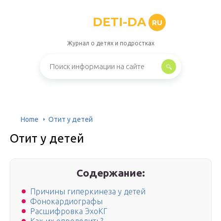
DETI-DA
RU
Журнал о детях и подростках
Home
Отит у детей
Отит у детей
Содержание:
Причины гиперкинеза у детей
Фонокардиографы
Расшифровка ЭхоКГ