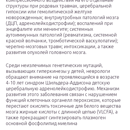
компрессионного воздействия на его отдельные
структуры при родовых травмах, церебральной
гипоксии или гемолитической желтухе
новорожденных; внутриутробных патологий мозга
(ДЦП, адренолейкодистрофии); воспалений при
энцефалите или менингите; системных
аутоиммунных патологий (ревматизма, системной
красной волчанки, тромботической васкулопатии);
черепно-мозговых травм; интоксикации, а также
развития опухолей головного мозга.
Среди неизлечимых генетических мутаций,
вызывающих гиперкинезы у детей, неврологи
обращают внимание на проявляющийся в возрасте
4-10 лет синдром Шильдера-Аддисона детскую
церебральную адренолейкодистрофию. Механизм
развития этого заболевания связан с нарушением
функций клеточных органелл пероксисом, которые
перестают окислять токсичные для белого вещества
мозга жирные кислоты с длинной цепью (VLCFA), а
также прекращают синтезировать плазмоген
основной фосфолипид миелина