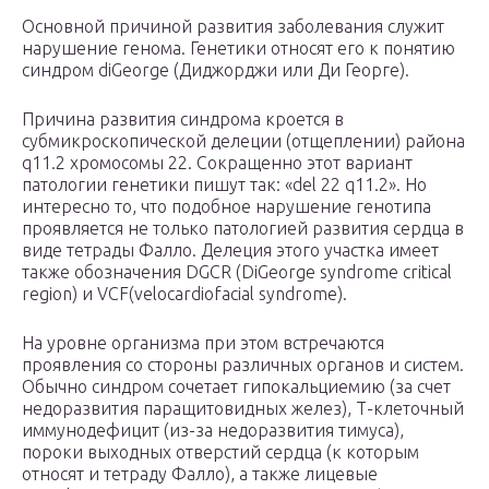
Основной причиной развития заболевания служит
нарушение генома. Генетики относят его к понятию
синдром diGeorge (Диджорджи или Ди Георге).
Причина развития синдрома кроется в
субмикроскопической делеции (отщеплении) района
q11.2 хромосомы 22. Сокращенно этот вариант
патологии генетики пишут так: «del 22 q11.2». Но
интересно то, что подобное нарушение генотипа
проявляется не только патологией развития сердца в
виде тетрады Фалло. Делеция этого участка имеет
также обозначения DGCR (DiGeorge syndrome critical
region) и VCF(velocardiofacial syndrome).
На уровне организма при этом встречаются
проявления со стороны различных органов и систем.
Обычно синдром сочетает гипокальциемию (за счет
недоразвития паращитовидных желез), Т-клеточный
иммунодефицит (из-за недоразвития тимуса),
пороки выходных отверстий сердца (к которым
относят и тетраду Фалло), а также лицевые