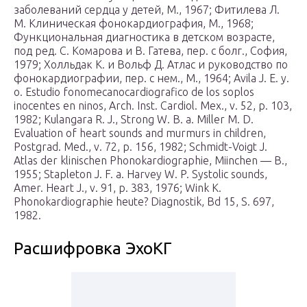
заболеваний сердца у детей, М., 1967; Фитилева Л.
М. Клиническая фонокардиография, М., 1968;
Функциональная диагностика в детском возрасте,
под ред. С. Комарова и В. Гатева, пер. с болг., София,
1979; Холльдак К. и Вольф Д. Атлас и руководство по
фонокардиографии, пер. с нем., М., 1964; Avila J. Е. у.
о. Estudio fonomecanocardiografico de los soplos
inocentes en ninos, Arch. Inst. Cardiol. Mex., v. 52, p. 103,
1982; Kulangara R. J., Strong W. B. a. Miller M. D.
Evaluation of heart sounds and murmurs in children,
Postgrad. Med., v. 72, p. 156, 1982; Schmidt-Voigt J.
Atlas der klinischen Phonokardiographie, Miinchen — B.,
1955; Stapleton J. F. a. Harvey W. P. Systolic sounds,
Amer. Heart J., v. 91, p. 383, 1976; Wink K.
Phonokardiographie heute? Diagnostik, Bd 15, S. 697,
1982.
Расшифровка ЭхоКГ