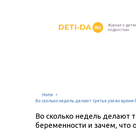
DETI-DA
Журнал о детях
RU
подростках
Home
Во сколько недель делают третье узи во время 
Во сколько недель делают т
беременности и зачем, что 