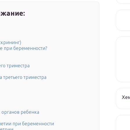
жание:
скрининг)
ледование при беременности?
его триместра
 третьего триместра
Хе
 органов ребенка
метии при беременности
метрии