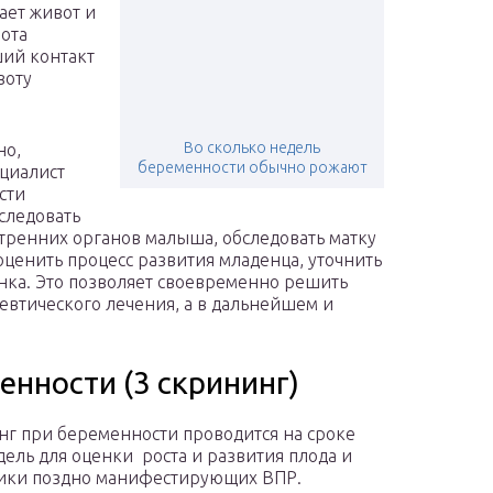
ет живот и
вота
ший контакт
воту
Во сколько недель
но,
беременности обычно рожают
ециалист
сти
следовать
утренних органов малыша, обследовать матку
оценить процесс развития младенца, уточнить
енка. Это позволяет своевременно решить
евтического лечения, а в дальнейшем и
енности (3 скрининг)
нг при беременности проводится на сроке
дель для оценки роста и развития плода и
ики поздно манифестирующих ВПР.