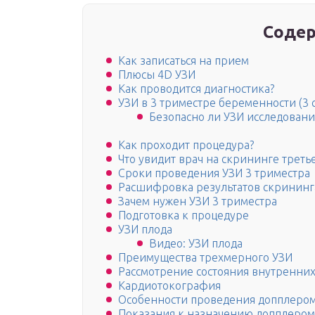
Содер
Как записаться на прием
Плюсы 4D УЗИ
Как проводится диагностика?
УЗИ в 3 триместре беременности (3 
Безопасно ли УЗИ исс
Как проходит процедура?
Что увидит врач на скрининге треть
Сроки проведения УЗИ 3 триместра
Расшифровка результатов скрининга
Зачем нужен УЗИ 3 триместра
Подготовка к процедуре
УЗИ плода
Видео: УЗИ плода
Преимущества трехмерного УЗИ
Рассмотрение состояния внутренних
Кардиотокография
Особенности проведения допплеро
Показания к назначению допплеро