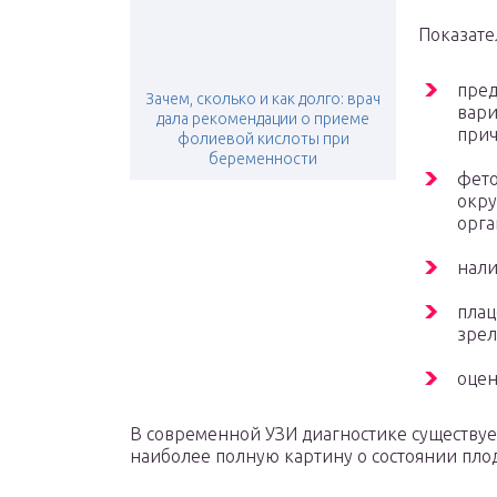
Показате
пред
Зачем, сколько и как долго: врач
вари
дала рекомендации о приеме
прич
фолиевой кислоты при
беременности
фето
окру
орга
нали
плац
зрел
оцен
В современной УЗИ диагностике существуе
наиболее полную картину о состоянии плод