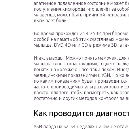
апатичное подавленное состояние может б
поступления кислорода, что влечёт за соб
младенца, может быть причиной неправиль
вызывает боль.
Во время прохождения 4D УЗИ при береме
с собой на память об этих счастливых мом
малыша, DVD 4D или СD в режиме 3D, а т
Итак, выводы. Можно понять мамочек, для 
малыша словно «настоящим», в цвете, вгляд
понять, на кого же он все-таки похож. Ино
медицинскими показаниями к УЗИ. Но ко вс
по каким показаниям будет производиться 
частоте производимых ультразвуковых исс
просто, для того чтобы посмотреть, как раз
достаточно и других методов контроля за 
Как проводится диагнос
УЗИ плода на 32-34 неделях ничем не отлич