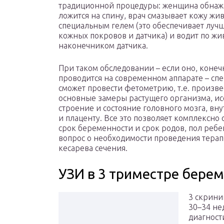
традиционной процедуры: женщина обнажа
ложится на спину, врач смазывает кожу жи
специальным гелем (это обеспечивает луч
кожных покровов и датчика) и водит по жи
наконечником датчика.
При таком обследовании – если оно, конеч
проводится на современном аппарате – сп
сможет провести фетометрию, т.е. произве
основные замеры растущего организма, ис
строение и состояние головного мозга, вн
и плаценту. Все это позволяет комплексно 
срок беременности и срок родов, пол реб
вопрос о необходимости проведения терап
кесарева сечения.
УЗИ в 3 триместре берем
3 скрини
30–34 не
диагност