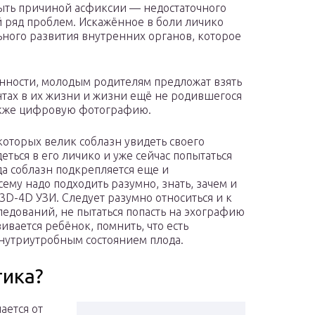
ыть причиной асфиксии — недостаточного
ой ряд проблем. Искажённое в боли личико
ного развития внутренних органов, которое
нности, молодым родителям предложат взять
ентах в их жизни и жизни ещё не родившегося
акже цифровую фотографию.
которых велик соблазн увидеть своего
еться в его личико и уже сейчас попытаться
гда соблазн подкрепляется еще и
ему надо подходить разумно, знать, зачем и
3D-4D УЗИ. Следует разумно относиться и к
ледований, не пытаться попасть на эхографию
вивается ребёнок, помнить, что есть
внутриутробным состоянием плода.
тика?
ается от