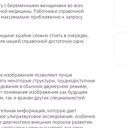
оту с беременными женщинами во всех
вной медицины. Работники справочной
 максимально приближенно к запросу
щине крайне сложно стоять в очередях,
для нашей справочной достаточно одно
е изображения позволяют лучше
еть некоторые структуры, труднодоступные
едования в обычном двумерном режиме,
т понимание изображения как будущим
м, так и врачам других специальностей.
ельная информация, которую дает
ое ультразвуковое исследование, особенно
я диагностики внешних пороков развития.
-ультразвука можно развеять все свои