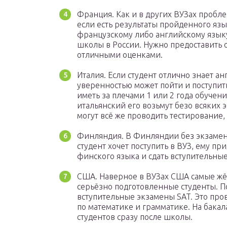
Франция. Как и в других ВУЗах пробл
если есть результаты пройденного язы
французскому либо английскому языку
школы в России. Нужно предоставить 
отличными оценками.
Италия. Если студент отлично знает ан
уверенностью может пойти и поступит
иметь за плечами 1 или 2 года обучени
итальянский его возьмут безо всяких 
могут всё же проводить тестирование, 
Финляндия. В Финляндии без экзамено
студент хочет поступить в ВУЗ, ему п
финского языка и сдать вступительны
США. Наверное в ВУЗах США самые жёс
серьёзно подготовленные студенты. П
вступительные экзамены SAT. Это пр
по математике и грамматике. На бака
студентов сразу после школы.