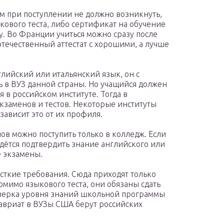
ем при поступлении не должно возникнуть,
кового теста, либо сертификат на обучение
. Во Франции учиться можно сразу после
отечественный аттестат с хорошими, а лучше
глийский или итальянский язык, он с
ь в ВУЗ данной страны. Но учащийся должен
я в российском институте. Тогда в
экзаменов и тестов. Некоторые институты
зависит это от их профиля.
в можно поступить только в колледж. Если
ридётся подтвердить знание английского или
е экзамены.
ткие требования. Сюда приходят только
омимо языкового теста, они обязаны сдать
оверка уровня знаний школьной программы
лавриат в ВУЗы США берут российских