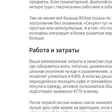
предметы. Если гуманитарный, философски
четыре тура с творческими работами и соб
Тем не менее всё больше ВУЗов страны п
поступление без экзаменов. «Секрет» тут 
простые или непопулярные. А в том, что со
молодёжь мигрирует в более развитые евр
больше.
Работа и затраты
Ваши ежемесячные затраты в качестве студе
где собираетесь жить, питаться, развлека
сильная экономия на еде и развлечениях, 
позволит уложиться в €400. А если вы реши
периодически посещать кафе и тренажёрны
покупать одежду, активно пользоваться о
подготовьте примерно €770 в месяц.
После первой сессии можно смело начинать
лучше дать себе время на адаптацию, если 