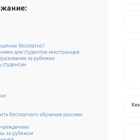
жание:
ершенно бесплатно?
анием для студентов-иностранцев
образования за рубежом
 студентам
ике
Хе
ть бесплатного обучения россиян
учреждениях
лы за рубежом
аницей