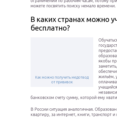
ограничений по рабочим часам, потому пр
можете посвятить поиску немало времени.
В каких странах можно 
бесплатно?
Обучатьс
государс
предоста
образова
якобы пр
заметить,
обеспечи
жильём, 
Как можно получить медотвод
оплачива
от прививок
учащийся
независи
банковском счету сумму, которой ему хвати
В России ситуация аналогичная. Образован
квартиру, за интернет, книги, транспорт и